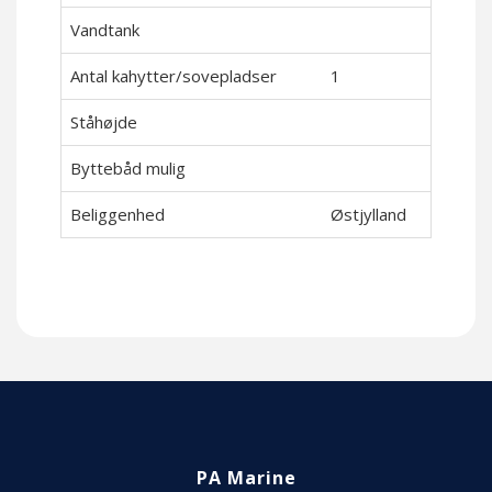
Vandtank
Antal kahytter/sovepladser
1
Ståhøjde
Byttebåd mulig
Beliggenhed
Østjylland
PA Marine